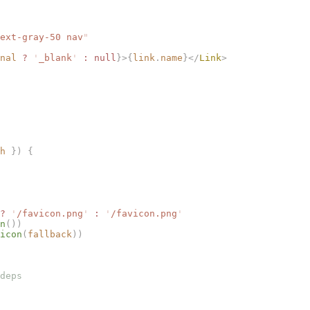
ext-gray-50 nav
"
nal
 ?
 '
_blank
'
 :
 null
}>{
link
.
name
}</
Link
>
h
 })
 {
?
 '
/favicon.png
'
 :
 '
/favicon.png
'
n
())
icon
(
fallback
))
deps