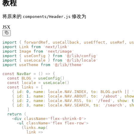
教程
将原来的
修改为
components/Header.js
JSX
import
 {
 forwardRef
,
 useCallback
,
 useEffect
,
 useRef
,
 us
import
 Link
 from
 '
next/link
'
import
 Image
 from
 '
next/image
'
import
 {
 useConfig
 }
 from
 '
@/lib/config
'
import
 {
 useLocale
 }
 from
 '
@/lib/locale
'
import
 useTheme
 from
 '
@/lib/theme
'
const
 NavBar
 =
 ()
 =>
 {
  const
 BLOG
 =
 useConfig
()
  const
 locale
 =
 useLocale
()
  const
 links
 =
 [
    {
 id
:
 0
,
 name
:
 locale
.
NAV
.
INDEX
,
 to
:
 BLOG
.
path
 ||
 '
    {
 id
:
 1
,
 name
:
 locale
.
NAV
.
ABOUT
,
 to
:
 '
/about
'
,
 show
    {
 id
:
 2
,
 name
:
 locale
.
NAV
.
RSS
,
 to
:
 '
/feed
'
,
 show
:
 t
    {
 id
:
 3
,
 name
:
 locale
.
NAV
.
SEARCH
,
 to
:
 '
/search
'
,
 sh
  ]
  return
 (
    <
div
 className
=
"
flex-shrink-0
"
>
      <
ul
 className
=
"
flex flex-row
"
>
        {
links
.
map
(
          link
 =>