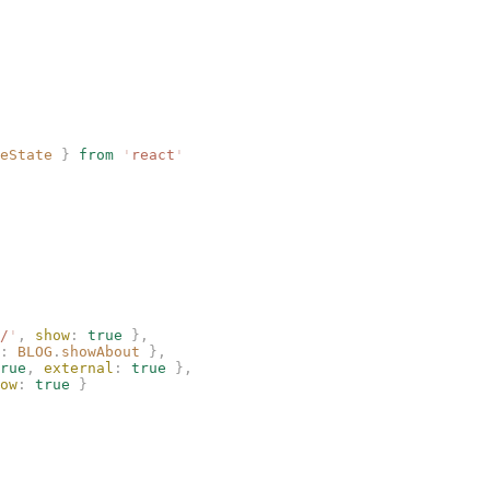
eState
 }
 from
 '
react
'
/
'
,
 show
:
 true
 },
:
 BLOG
.
showAbout
 },
rue
,
 external
:
 true
 },
ow
:
 true
 }