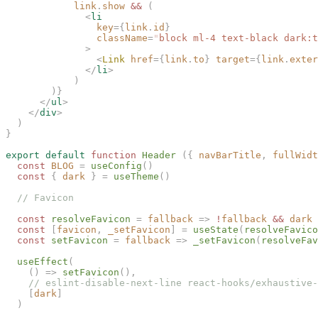
            link
.
show
 &&
 (
              <
li
                key
={
link
.
id
}
                className
=
"
block ml-4 text-black dark:t
              >
                <
Link
 href
={
link
.
to
}
 target
={
link
.
exter
              </
li
>
            )
        )}
      </
ul
>
    </
div
>
  )
}
export
 default
 function
 Header
 ({
 navBarTitle
,
 fullWidt
  const
 BLOG
 =
 useConfig
()
  const
 {
 dark
 }
 =
 useTheme
()
  // Favicon
  const
 resolveFavicon
 =
 fallback
 =>
 !
fallback
 &&
 dark
 
  const
 [
favicon
,
 _setFavicon
]
 =
 useState
(
resolveFavico
  const
 setFavicon
 =
 fallback
 =>
 _setFavicon
(
resolveFav
  useEffect
(
    ()
 =>
 setFavicon
(),
    // eslint-disable-next-line react-hooks/exhaustive-
    [
dark
]
  )