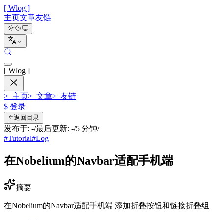
[
Wlog
]
主页
文章
友链
[
Wlog
]
>_
主页
>_
文章
>_
友链
$
登录
返回目录
发布于
:
-
/
最后更新
:
-
/
5 分钟
/
#
Tutorial
#
Log
在Nobelium的Navbar适配手机端
摘要
在Nobelium的Navbar适配手机端 添加折叠按钮和链接折叠组